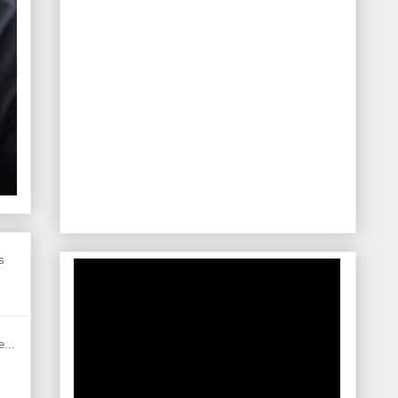
s
...