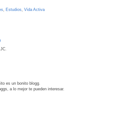
es
,
Estudios
,
Vida Activa
9
 JC.
cito es un bonito blogg.
oggs, a lo mejor te pueden interesar.