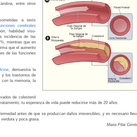
rolina, entre otros
ometidas a tests
unciones cerebrales
ón, habilidad viso-
a incidencia de las
22%, mientras que en
firma que el aumento
nes de las funciones
icine
, demuestra la
e y los trastornos de
s con la memoria, la
evados de colesterol
n tratamiento, tu esperanza de vida puede reducirse más de 20 años.
fermedad antes de que se produzcan daños irreversibles, y es necesario llev
 verdura y poca grasa.
Maria Pilar Gim