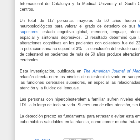
Internacional de Catalunya y la Medical University of South Ca
centros.
Un total de 117 personas mayores de 50 años fueron s
neuropsicológicos para valorar el grado de deterioro de sus
f
superiores
: estado cognitivo global, memoria, lenguaje, atenci
espacial y síntomas depresivos. El resultado determinó que l
alteraciones cognitivas en los pacientes con colesterol fue del 
la población sana no superó el 3%. La conclusión del estudio con
de colesterol en pacientes de más de 50 años produce alteracio
cerebrales.
Esta investigación, publicada en
The American Journal of Med
relación directa entre los niveles de colesterol elevado en sangr
las funciones cerebrales superiores, en especial las relacionada
atención y la fluidez del lenguaje.
Las personas con hipercolesterolemia familiar, sufren niveles el
LDL a lo largo de toda su vida. Si eres una de ellas atención, si
La detección precoz es fundamental para retrasar o evitar esta en
cabo hábitos saludables en la infancia, como comer mucha fruta o