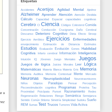
Etiquetas
Acertijos
Agilidad Mental
Accidentes
Ajedrez
Alzheimer
Aprender
Atención
Atención Dividida
Cálculo
Capacidad Espacial
capacidades cognitivas
Ciencia
Cerebro
Comida
CI
Códigos
Colesterol
Concentración
Conducción
Crucigrama
Daño Cerebral
Deterioro Cognitivo
Descanso
Dieta
Efecto Stroop
Ejercicios
Enfermedades
Ejercicio Aeróbico
envejecimiento
Estimación de Distancia
Estímulos
Estudios
Habilidad
Evolución
Evaluación
Genes
Cognitiva
Inteligencia
Información
Infarto cerebral
Juegos
Intuición
IQ
Jóvenes
Juego Mentales
Lógica
Juegos de lógica
Leer
Juicios Morales
Memoria
Matemáticas
Materia Blanca
Materia Gris
Mente
Memoria Auditiva
Memoria Contextual
Mercado
Neuronas
Neuroplasticidad
Neurotrasmisores
Paradojas
Niños
Objetos
Pensar
Percepción
Programas
Piscoestimulación cognitiva
Proteína Tau
Razonamiento
Proximidad
Psicópata
Punset
Redes
ar a
Semántica
Regeneración
Relaciones
Riesgo
Semejanza
Sueño
Sentido Común
Shlomo
Simetría
Simplicidad
Sudoku
énez
Test
Trucos
REM
Vida Activa
Sumas
Tumores