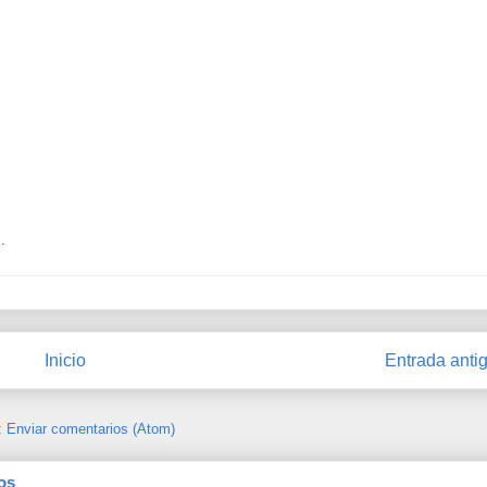
.
Inicio
Entrada anti
:
Enviar comentarios (Atom)
os