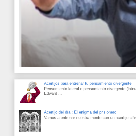
Acertijos para entrenar tu pensamiento divergente
Pensamiento lateral o pensamiento divergente (latera
Edward ...
Acertijo del día : El enigma del prisionero
Vamos a entrenar nuestra mente con un acertijo clás