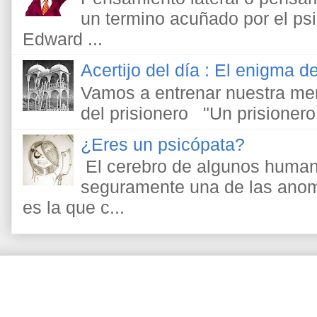
un termino acuñado por el psic
Edward ...
Acertijo del día : El enigma de
Vamos a entrenar nuestra men
del prisionero "Un prisionero
¿Eres un psicópata?
El cerebro de algunos human
seguramente una de las anom
es la que c...